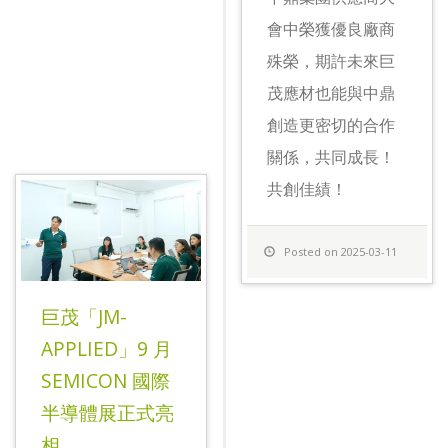
會中榮獲優良廠商
殊榮，期許未來巨
茂應材也能與中鼎
創造更密切的合作
關係，共同成長！
共創佳績！
Posted on 2025-03-11
巨茂「JM-
APPLIED」9 月
SEMICON 國際
半導體展正式亮
相