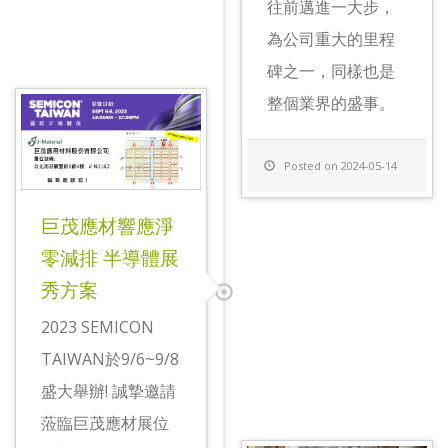
往前邁進一大步，
為公司重大的里程
碑之一，同樣也是
整個業界的盛事。
Posted on 2024-05-14
巨茂應材響應淨
零減排 半導體展
秀方案
2023 SEMICON
TAIWAN於9/6~9/8
盛大舉辦! 誠摯邀請
蒞臨巨茂應材展位