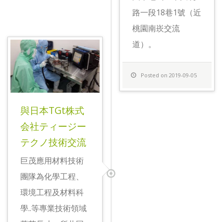
路一段18巷1號（近
桃園南崁交流
道）。
Posted on 2019-09-05
與日本TGt株式
会社ティージー
テクノ技術交流
巨茂應用材料技術
團隊為化學工程、
環境工程及材料科
學..等專業技術領域