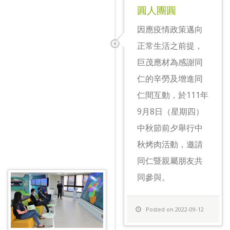
圓人團圓
因應疫情政策邁向
正常生活之前提，
巨茂應材為感謝同
仁的辛勞及增進同
仁間互動，於111年
9月8日（星期四）
中秋節前夕舉行中
秋烤肉活動，邀請
同仁暨親屬朋友共
同參與。
Posted on 2022-09-12