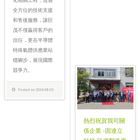
全方位的技術支援
和售後服務，讓巨
茂不僅贏得客戶的
信任，更在半導體
特殊氣體供應業站
穩腳步，展現國際
競爭力。
Posted on 2024-08-05
熱烈祝賀我司關
係企業 -固達立