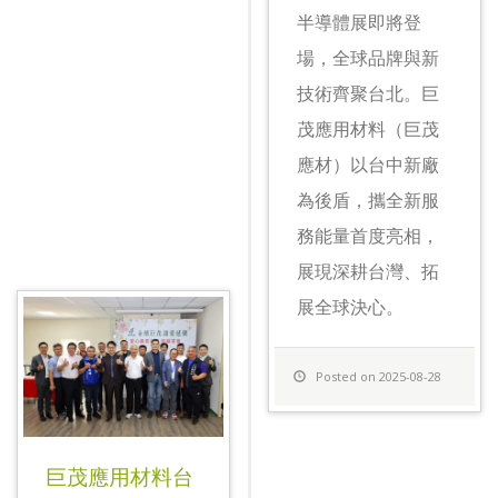
半導體展即將登
場，全球品牌與新
技術齊聚台北。巨
茂應用材料（巨茂
應材）以台中新廠
為後盾，攜全新服
務能量首度亮相，
展現深耕台灣、拓
展全球決心。
Posted on 2025-08-28
巨茂應用材料台