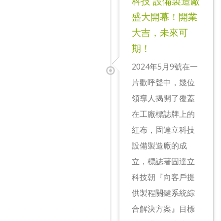
科技 設備製造廠
盛大開幕！開業
大吉，未來可
期！
2024年5月9號在一
片歡呼聲中，幾位
領導人揭開了覆蓋
在工廠標誌牌上的
紅布，固達立科技
設備製造廠的成
立，標誌著固達立
科技朝『向客戶提
供製程關鍵系統綜
合解決方案』目標