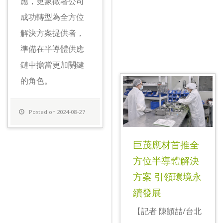
應，更象徵著公司
成功轉型為全方位
解決方案提供者，
準備在半導體供應
鏈中擔當更加關鍵
的角色。
Posted on 2024-08-27
巨茂應材首推全
方位半導體解決
方案 引領環境永
續發展
【記者 陳顗喆/台北