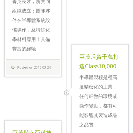
菁英長才，所共同
組織成立；團隊夥
伴在半導體系統設
備操作，及特殊化
學材料應用上具備
豐富的經驗
巨茂斥資千萬打
造Class10,000
Posted on 2015-03-24
半導體製程是種高
度精密化的工業，
任何細微的環境或
操作變動，都有可
能影響其製造成品
之品質
巨茂與南亞科技