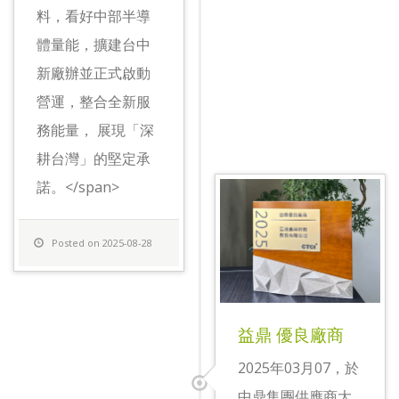
料，看好中部半導
體量能，擴建台中
新廠辦並正式啟動
營運，整合全新服
務能量， 展現「深
耕台灣」的堅定承
諾。</span>
Posted on 2025-08-28
益鼎 優良廠商
2025年03月07，於
中鼎集團供應商大